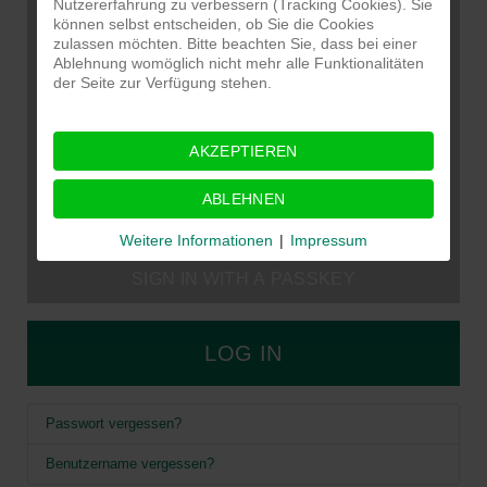
Nutzererfahrung zu verbessern (Tracking Cookies). Sie
können selbst entscheiden, ob Sie die Cookies
zulassen möchten. Bitte beachten Sie, dass bei einer
Ablehnung womöglich nicht mehr alle Funktionalitäten
der Seite zur Verfügung stehen.
AKZEPTIEREN
ABLEHNEN
Weitere Informationen
|
Impressum
SIGN IN WITH A PASSKEY
LOG IN
Passwort vergessen?
Benutzername vergessen?