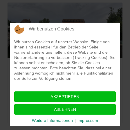
Wir benutzen Cookies
Wir nutzen Cookies auf unserer Website. Einige von
ihnen sind essenziell für den Betrieb der Seite,
während andere uns helfen, diese Website und die
Nutzererfahrung zu verbessern (Tracking Cookies). Sie
können selbst entscheiden, ob Sie die Cookies
Stadtführung in Lauf
zulassen möchten. Bitte beachten Sie, dass bei einer
Ablehnung womöglich nicht mehr alle Funktionalitäten
der Seite zur Verfügung stehen.
In Zusammenarbeit mit der Ortsgruppe Nürnberg Mitte
veranstalteten wir bereits im August eine Stadtführung
in Lauf mit anschliessendem Mittagessen.
AKZEPTIEREN
Hier einige Eindrücke der Veranstaltung.
ABLEHNEN
Weiterlesen: ...
Weitere Informationen
|
Impressum