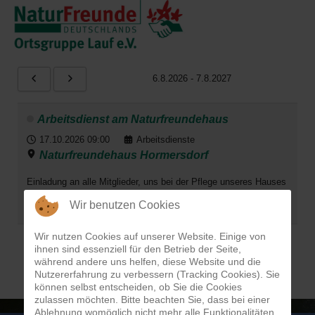
6.8.2026
-
7.8.2027
Arbeitsdienst am Naturfreundehaus
17.10.2026
09:00
Arbeitsdienste
Naturfreundehaus Hormersdorf
Einladung an alle Mitglieder, uns bei der Pflege unseres Hauses
tatkräftig zu unterstützen.
Wir benutzen Cookies
Wir nutzen Cookies auf unserer Website. Einige von
ihnen sind essenziell für den Betrieb der Seite,
während andere uns helfen, diese Website und die
Nutzererfahrung zu verbessern (Tracking Cookies). Sie
können selbst entscheiden, ob Sie die Cookies
zulassen möchten. Bitte beachten Sie, dass bei einer
Free Joomla templates
by
Ltheme
Ablehnung womöglich nicht mehr alle Funktionalitäten