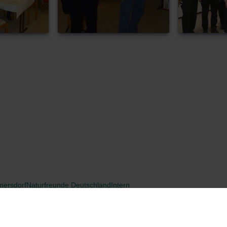
mersdorf
Naturfreunde Deutschland
Intern
Free Joomla templates
by
Ltheme