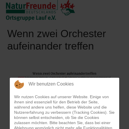
Wenn zwei Orchester
aufeinander treffen
Wir benutzen Cookies
Wir nutzen Cookies auf unserer Website. Einige von
ihnen sind essenziell für den Betrieb der Seite,
während andere uns helfen, diese Website und die
Nutzererfahrung zu verbessern (Tracking Cookies). Sie
können selbst entscheiden, ob Sie die Cookies
zulassen möchten. Bitte beachten Sie, dass bei einer
Ablehnung womöglich nicht mehr alle Funktionalitäten