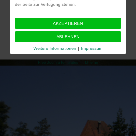
der Seite zur Verfügung stehen.
AKZEPTIEREN
Impressum
Datenschutz
Naturfreundehaus Hormersdorf
ABLEHNEN
Naturfreunde Deutschland
Intern
Weitere Informationen
|
Impressum
Free Joomla templates
by
Ltheme