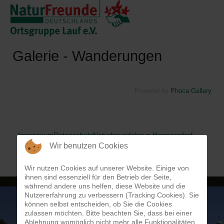
Galerie - Wanderungen
Powered by
Phoca Gallery
Impressum
Datenschutz
Naturfreundehaus Hormersdorf
Naturfreunde Deutschland
Wir benutzen Cookies
Intern
Wir nutzen Cookies auf unserer Website. Einige von
ihnen sind essenziell für den Betrieb der Seite,
Free Joomla templates
by
Ltheme
während andere uns helfen, diese Website und die
Nutzererfahrung zu verbessern (Tracking Cookies). Sie
können selbst entscheiden, ob Sie die Cookies
zulassen möchten. Bitte beachten Sie, dass bei einer
Ablehnung womöglich nicht mehr alle Funktionalitäten