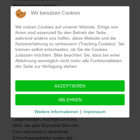
Weißwurstfrühschoppen.
Wir benutzen Cookies
Dieser wird musikalisch begleitet vom
Alleinunterhalter Smolka.
Wir nutzen Cookies auf unserer Website. Einige von
ihnen sind essenziell für den Betrieb der Seite,
Ab 12 Uhr servieren wir
während andere uns helfen, diese Website und die
selbstgemachten Schweinebraten mit
Nutzererfahrung zu verbessern (Tracking Cookies). Sie
Klößen, ein veganes Gemüsecurry,
können selbst entscheiden, ob Sie die Cookies
gegrillte Bratwürste mit Sauerkraut oder
zulassen möchten. Bitte beachten Sie, dass bei einer
Kartoffelsalat, Bratwurstbrötchen,
Ablehnung womöglich nicht mehr alle Funktionalitäten
Steakbrötchen und unser beliebtes
der Seite zur Verfügung stehen.
Salatbuffet ergänzen das Angebot.
Ab 14 Uhr können Sie sich bei Kaffee
AKZEPTIEREN
und Kuchen stärken, die Midnights
sorgen nachmittags für flotte Rhythmen.
ABLEHNEN
Lachs- und Matjesbrötchen, sowie
Weitere Informationen
|
Impressum
Frischkäse-Schnittlauch-
Laugenstangen, fruchtige Cocktails,
Wein, das gute Bayreuther Bier vom
Fass und natürlich alkoholfreie
Erfrischungsgetränke runden das