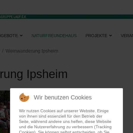
NGEBOTE
NATURFREUNDEHAUS
PROJEKTE
VERA
Weinwanderung Ipsheim
rung Ipsheim
Wir benutzen Cookies
Wir nutzen Cookies auf unserer Website. Einige
von ihnen sind essenziell für den Betrieb der
Seite, während andere uns helfen, diese Website
und die Nutzererfahrung zu verbessern (Tracking
Cookies). Sie können selbst entscheiden, ob Sie