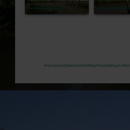
Ausflug nach Zwiesel
Ausflug nach Zwies
Impressum
Datenschutz
Naturfreundehaus Hor