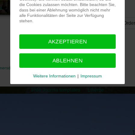
die Cookies zulassen möchten. Bitte beachten Sie,
el
Ausflug nach Zwiesel
dass bei einer Ablehnung womöglich nicht mehr
alle Funktionalitäten der Seite zur Verfügung
stehen.
Ordering
AKZEPTIEREN
ABLEHNEN
mersdorf
Naturfreunde Deutschland
Intern
Weitere Informationen
|
Impressum
Free Joomla templates
by
Ltheme